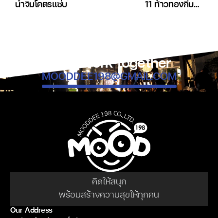
น้ำจิ้มโคตรแซ่บ
11 ท้าวทองกีบม้า
ออกญาวิไชเยนทร์ ความ
รัก ความเมืองกับเรื่องใน
ละคร
Let’s work together
MOODDEE198@GMAIL.COM
คิดให้สนุก
พร้อมสร้างความสุขให้ทุกคน
Our Address