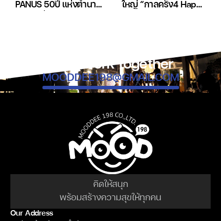
PANUS 50ปี แห่งตำนาน
ใหญ่ “กาลครั้ง4 Happy
!! | สายป่วนรถบรรทุก
Birthday” | Vlogแรกพบ
EP 15
EP.27
Let’s work together
MOODDEE198@GMAIL.COM
คิดให้สนุก
พร้อมสร้างความสุขให้ทุกคน
Our Address